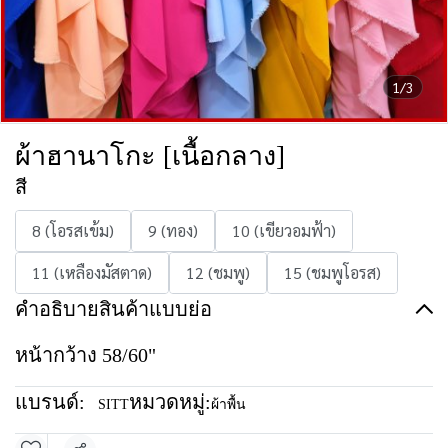
1/3
ผ้าฮานาโกะ [เนื้อกลาง]
สี
8 (โอรสเข้ม)
9 (ทอง)
10 (เขียวอมฟ้า)
11 (เหลืองมัสตาด)
12 (ชมพู)
15 (ชมพูโอรส)
คำอธิบายสินค้าแบบย่อ
หน้ากว้าง 58/60"
แบรนด์:
หมวดหมู่:
SITT
ผ้าพื้น