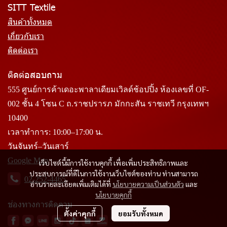
SITT Textile
สินค้าทั้งหมด
เกี่ยวกับเรา
ติดต่อเรา
ติดต่อสอบถาม
555 ศูนย์การค้าเดอะพาลาเดียมเวิลด์ช้อปปิ้ง ห้องเลขที่ OF-
002 ชั้น 4 โซน C ถ.ราชปรารภ มักกะสัน ราชเทวี กรุงเทพฯ
10400
เวลาทำการ: 10:00–17:00 น.
วันจันทร์–วันเสาร์
Google Map
เว็บไซต์นี้มีการใช้งานคุกกี้ เพื่อเพิ่มประสิทธิภาพและ
ประสบการณ์ที่ดีในการใช้งานเว็บไซต์ของท่าน ท่านสามารถ
02-252-4465
อ่านรายละเอียดเพิ่มเติมได้ที่
นโยบายความเป็นส่วนตัว
และ
นโยบายคุกกี้
ช่องทางการติดตาม
ตั้งค่าคุกกี้
ยอมรับทั้งหมด