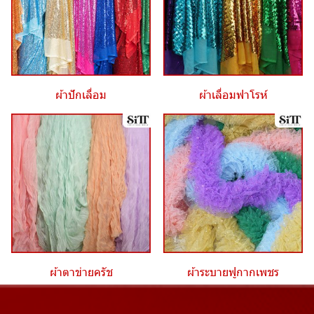
ผ้าปักเลื่อม
ผ้าเลื่อมฟาโรห์
ผ้าตาข่ายครัช
ผ้าระบายฟูกากเพชร