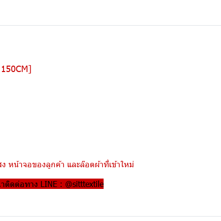
อ 150CM]
 หน้าจอของลูกค้า และล๊อตผ้าที่เข้าใหม่
ณาติดต่อทาง LINE : @sitttextile