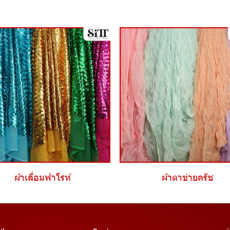
ผ้าเลื่อมฟาโรห์
ผ้าตาข่ายครัช