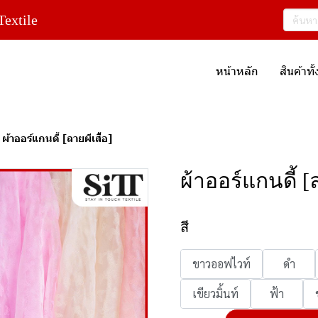
extile
หน้าหลัก
สินค้าท
ผ้าออร์แกนดี้ [ลายผีเสื้อ]
ผ้าออร์แกนดี้ [ล
สี
ขาวออฟไวท์
ดำ
เขียวมิ้นท์
ฟ้า