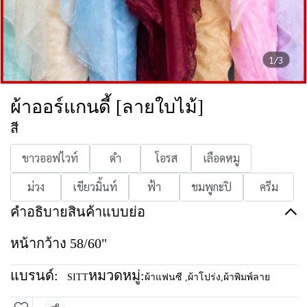
1/3
ผ้าออร์แกนดี้ [ลายใบไม้]
สี
ขาวออฟไวท์
ดำ
โอรส
เลือดหมู
ม่วง
เขียวมิ้นท์
ฟ้า
ชมพูกะปิ
ครีม
คำอธิบายสินค้าแบบย่อ
หน้ากว้าง 58/60"
แบรนด์:
หมวดหมู่:
SITT
ผ้าแฟนซี
,
ผ้าโปร่ง
,
ผ้าพิมพ์ลาย