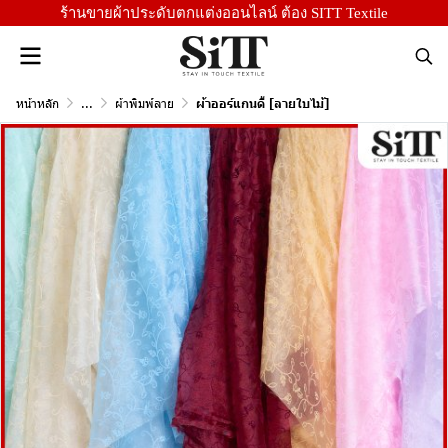
ร้านขายผ้าประดับตกแต่งออนไลน์ ต้อง SITT Textile
หน้าหลัก
...
ผ้าพิมพ์ลาย
ผ้าออร์แกนดี้ [ลายใบไม้]