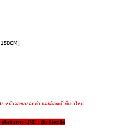
อ 150CM]
 หน้าจอของลูกค้า และล๊อตผ้าที่เข้าใหม่
ณาติดต่อทาง LINE : @sitttextile