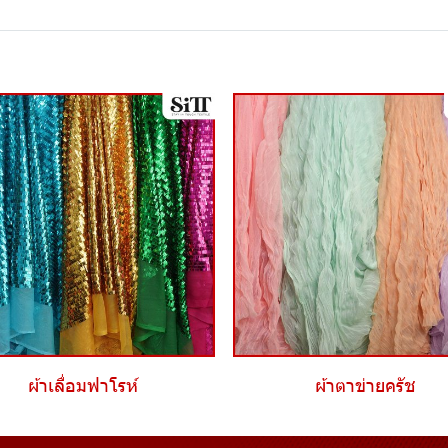
ผ้าเลื่อมฟาโรห์
ผ้าตาข่ายครัช