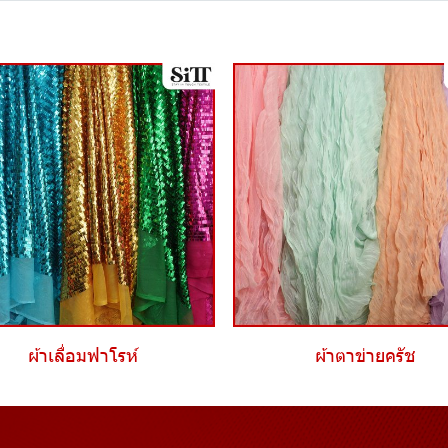
ผ้าเลื่อมฟาโรห์
ผ้าตาข่ายครัช