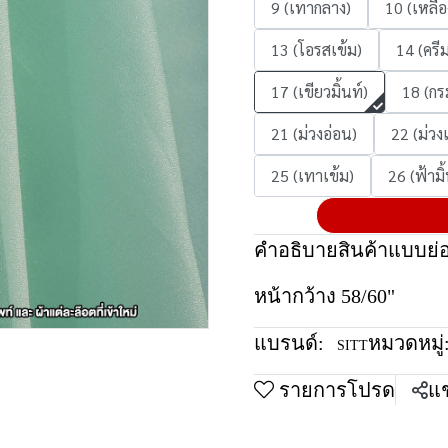
9 (เทากลาง)
10 (เหลือ
13 (โอรสเข้ม)
14 (ครี
17 (เขียวมิ้นท์)
18 (กร
21 (ม่วงอ่อน)
22 (ม่วง
25 (เทาเข้ม)
26 (ฟ้ามิ้
คำอธิบายสินค้าแบบย่
หน้ากว้าง 58/60"
แบรนด์:
หมวดหมู่
SITT
รายการโปรด
แช