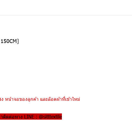
อ 150CM]
 หน้าจอของลูกค้า และล๊อตผ้าที่เข้าใหม่
ณาติดต่อทาง LINE : @sitttextile