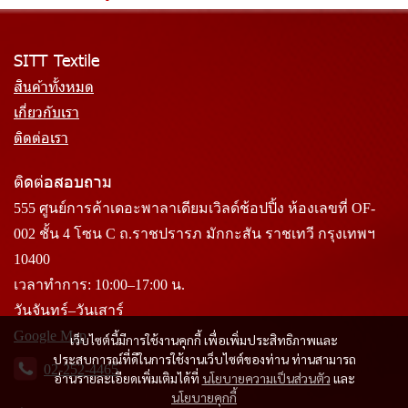
SITT Textile
สินค้าทั้งหมด
เกี่ยวกับเรา
ติดต่อเรา
ติดต่อสอบถาม
555 ศูนย์การค้าเดอะพาลาเดียมเวิลด์ช้อปปิ้ง ห้องเลขที่ OF-
002 ชั้น 4 โซน C ถ.ราชปรารภ มักกะสัน ราชเทวี กรุงเทพฯ
10400
เวลาทำการ: 10:00–17:00 น.
วันจันทร์–วันเสาร์
Google Map
เว็บไซต์นี้มีการใช้งานคุกกี้ เพื่อเพิ่มประสิทธิภาพและ
ประสบการณ์ที่ดีในการใช้งานเว็บไซต์ของท่าน ท่านสามารถ
02-252-4465
อ่านรายละเอียดเพิ่มเติมได้ที่
นโยบายความเป็นส่วนตัว
และ
นโยบายคุกกี้