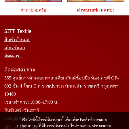
ผ้าตาข่ายครัช
ผ้าระบายฟูกากเพชร
SITT Textile
สินค้าทั้งหมด
เกี่ยวกับเรา
ติดต่อเรา
ติดต่อสอบถาม
555 ศูนย์การค้าเดอะพาลาเดียมเวิลด์ช้อปปิ้ง ห้องเลขที่ OF-
002 ชั้น 4 โซน C ถ.ราชปรารภ มักกะสัน ราชเทวี กรุงเทพฯ
10400
เวลาทำการ: 10:00–17:00 น.
วันจันทร์–วันเสาร์
Google Map
เว็บไซต์นี้มีการใช้งานคุกกี้ เพื่อเพิ่มประสิทธิภาพและ
ประสบการณ์ที่ดีในการใช้งานเว็บไซต์ของท่าน ท่านสามารถ
02-252-4465