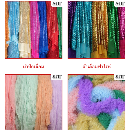
ผ้าปักเลื่อม
ผ้าเลื่อมฟาโรห์