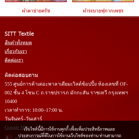
ผ้าตาข่ายครัช
ผ้าระบายฟูกากเพชร
SITT Textile
สินค้าทั้งหมด
เกี่ยวกับเรา
ติดต่อเรา
ติดต่อสอบถาม
555 ศูนย์การค้าเดอะพาลาเดียมเวิลด์ช้อปปิ้ง ห้องเลขที่ OF-
002 ชั้น 4 โซน C ถ.ราชปรารภ มักกะสัน ราชเทวี กรุงเทพฯ
10400
เวลาทำการ: 10:00–17:00 น.
วันจันทร์–วันเสาร์
Google Map
เว็บไซต์นี้มีการใช้งานคุกกี้ เพื่อเพิ่มประสิทธิภาพและ
ประสบการณ์ที่ดีในการใช้งานเว็บไซต์ของท่าน ท่านสามารถ
02-252-4465