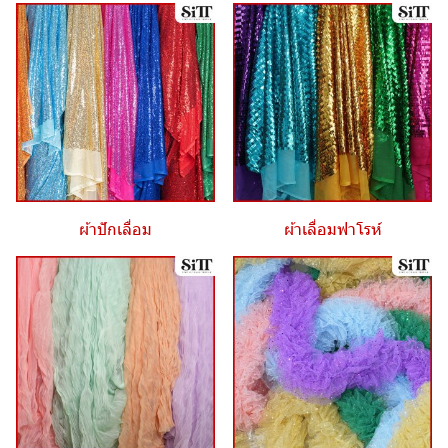
ผ้าปักเลื่อม
ผ้าเลื่อมฟาโรห์