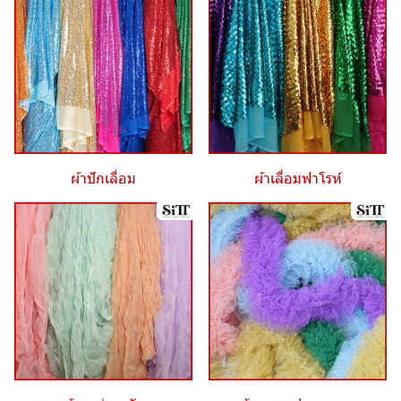
ผ้าปักเลื่อม
ผ้าเลื่อมฟาโรห์