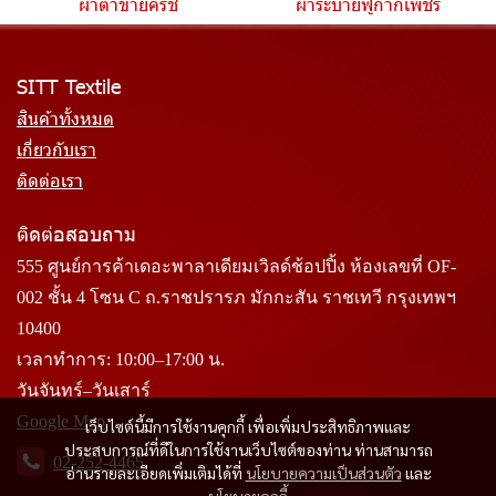
ผ้าตาข่ายครัช
ผ้าระบายฟูกากเพชร
SITT Textile
สินค้าทั้งหมด
เกี่ยวกับเรา
ติดต่อเรา
ติดต่อสอบถาม
555 ศูนย์การค้าเดอะพาลาเดียมเวิลด์ช้อปปิ้ง ห้องเลขที่ OF-
002 ชั้น 4 โซน C ถ.ราชปรารภ มักกะสัน ราชเทวี กรุงเทพฯ
10400
เวลาทำการ: 10:00–17:00 น.
วันจันทร์–วันเสาร์
Google Map
เว็บไซต์นี้มีการใช้งานคุกกี้ เพื่อเพิ่มประสิทธิภาพและ
ประสบการณ์ที่ดีในการใช้งานเว็บไซต์ของท่าน ท่านสามารถ
02-252-4465
อ่านรายละเอียดเพิ่มเติมได้ที่
นโยบายความเป็นส่วนตัว
และ