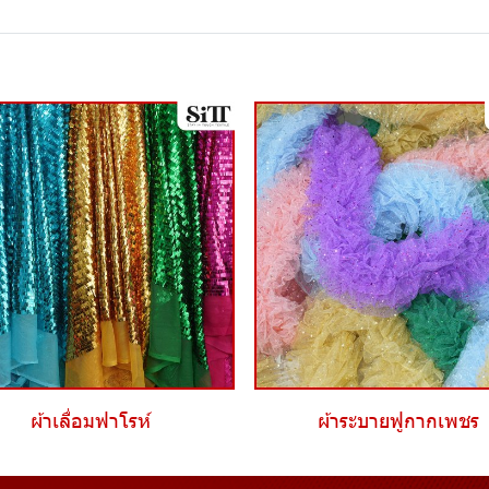
ผ้าเลื่อมฟาโรห์
ผ้าระบายฟูกากเพชร