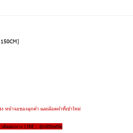
อ 150CM]
 หน้าจอของลูกค้า และล๊อตผ้าที่เข้าใหม่
ณาติดต่อทาง LINE : @sitttextile