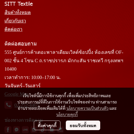
SITT Textile
สินค้าทั้งหมด
เกี่ยวกับเรา
ติดต่อเรา
ติดต่อสอบถาม
555 ศูนย์การค้าเดอะพาลาเดียมเวิลด์ช้อปปิ้ง ห้องเลขที่ OF-
002 ชั้น 4 โซน C ถ.ราชปรารภ มักกะสัน ราชเทวี กรุงเทพฯ
10400
เวลาทำการ: 10:00–17:00 น.
วันจันทร์–วันเสาร์
Google Map
เว็บไซต์นี้มีการใช้งานคุกกี้ เพื่อเพิ่มประสิทธิภาพและ
ประสบการณ์ที่ดีในการใช้งานเว็บไซต์ของท่าน ท่านสามารถ
02-252-4465
อ่านรายละเอียดเพิ่มเติมได้ที่
นโยบายความเป็นส่วนตัว
และ
นโยบายคุกกี้
ช่องทางการติดตาม
ตั้งค่าคุกกี้
ยอมรับทั้งหมด