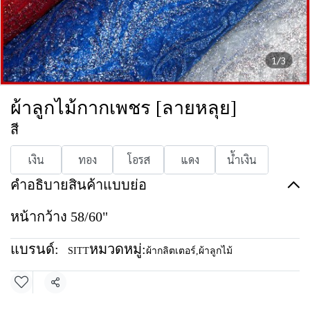
1/3
ผ้าลูกไม้กากเพชร [ลายหลุย]
สี
เงิน
ทอง
โอรส
แดง
น้ำเงิน
คำอธิบายสินค้าแบบย่อ
หน้ากว้าง 58/60"
แบรนด์:
หมวดหมู่:
SITT
ผ้ากลิตเตอร์
,
ผ้าลูกไม้
แชร์