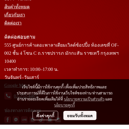
สินค้าทั้งหมด
เกี่ยวกับเรา
ติดต่อเรา
ติดต่อสอบถาม
555 ศูนย์การค้าเดอะพาลาเดียมเวิลด์ช้อปปิ้ง ห้องเลขที่ OF-
002 ชั้น 4 โซน C ถ.ราชปรารภ มักกะสัน ราชเทวี กรุงเทพฯ
10400
เวลาทำการ: 10:00–17:00 น.
วันจันทร์–วันเสาร์
Google Map
เว็บไซต์นี้มีการใช้งานคุกกี้ เพื่อเพิ่มประสิทธิภาพและ
ประสบการณ์ที่ดีในการใช้งานเว็บไซต์ของท่าน ท่านสามารถ
02-252-4465
อ่านรายละเอียดเพิ่มเติมได้ที่
นโยบายความเป็นส่วนตัว
และ
นโยบายคุกกี้
ช่องทางการติดตาม
ตั้งค่าคุกกี้
ยอมรับทั้งหมด