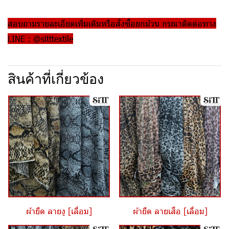
สอบถามรายละเอียดเพิ่มเติมหรือสั่งซื้อยกม้วน กรุณาติดต่อทาง
LINE : @sitttextile
สินค้าที่เกี่ยวข้อง
ผ้ายืด ลายงู [เลื่อม]
ผ้ายืด ลายเสือ [เลื่อม]