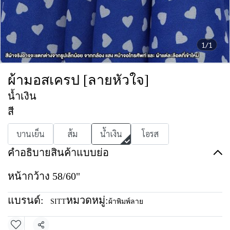
1/1
ผ้ามอสเครป [ลายหัวใจ]
น้ำเงิน
สี
บานเย็น
ส้ม
น้ำเงิน
โอรส
คำอธิบายสินค้าแบบย่อ
หน้ากว้าง 58/60"
แบรนด์:
หมวดหมู่:
SITT
ผ้าพิมพ์ลาย
แชร์