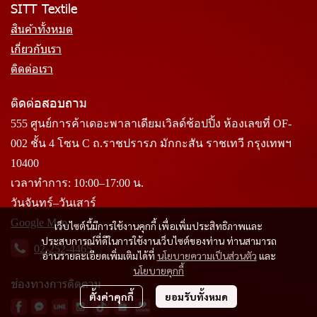
SITT Textile
สินค้าทั้งหมด
เกี่ยวกับเรา
ติดต่อเรา
ติดต่อสอบถาม
555 ศูนย์การค้าเดอะพาลาเดียมเวิลด์ช้อปปิ้ง ห้องเลขที่ OF-
002 ชั้น 4 โซน C ถ.ราชปรารภ มักกะสัน ราชเทวี กรุงเทพฯ
10400
เวลาทำการ: 10:00–17:00 น.
วันจันทร์–วันเสาร์
Google Map
เว็บไซต์นี้มีการใช้งานคุกกี้ เพื่อเพิ่มประสิทธิภาพและ
ประสบการณ์ที่ดีในการใช้งานเว็บไซต์ของท่าน ท่านสามารถ
02-252-4465
อ่านรายละเอียดเพิ่มเติมได้ที่
นโยบายความเป็นส่วนตัว
และ
นโยบายคุกกี้
ช่องทางการติดตาม
ตั้งค่าคุกกี้
ยอมรับทั้งหมด