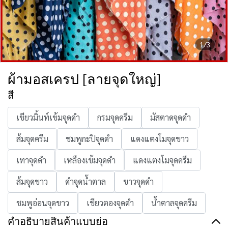
1/3
ผ้ามอสเครป [ลายจุดใหญ่]
สี
เขียวมิ้นท์เข้มจุดดำ
กรมจุดครีม
มัสตาดจุดดำ
ส้มจุดครีม
ชมพูกะปิจุดดำ
แดงแตงโมจุดขาว
เทาจุดดำ
เหลืองเข้มจุดดำ
แดงแตงโมจุดครีม
ส้มจุดขาว
ดำจุดน้ำตาล
ขาวจุดดำ
ชมพูอ่อนจุดขาว
เขียวตองจุดดำ
น้ำตาลจุดครีม
คำอธิบายสินค้าแบบย่อ