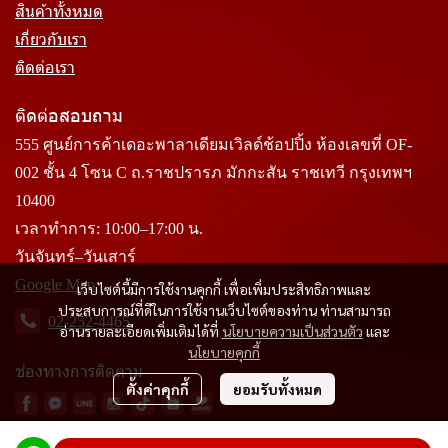
สินค้าทั้งหมด
เกี่ยวกับเรา
ติดต่อเรา
ติดต่อสอบถาม
555 ศูนย์การค้าเดอะพาลาเดียมเวิลด์ช้อปปิ้ง ห้องเลขที่ OF-
002 ชั้น 4 โซน C ถ.ราชปรารภ มักกะสัน ราชเทวี กรุงเทพฯ
10400
เวลาทำการ: 10:00–17:00 น.
วันจันทร์–วันเสาร์
Google Map
เว็บไซต์นี้มีการใช้งานคุกกี้ เพื่อเพิ่มประสิทธิภาพและ
ประสบการณ์ที่ดีในการใช้งานเว็บไซต์ของท่าน ท่านสามารถ
02-252-4465
อ่านรายละเอียดเพิ่มเติมได้ที่
นโยบายความเป็นส่วนตัว
และ
นโยบายคุกกี้
ช่องทางการติดตาม
ตั้งค่าคุกกี้
ยอมรับทั้งหมด