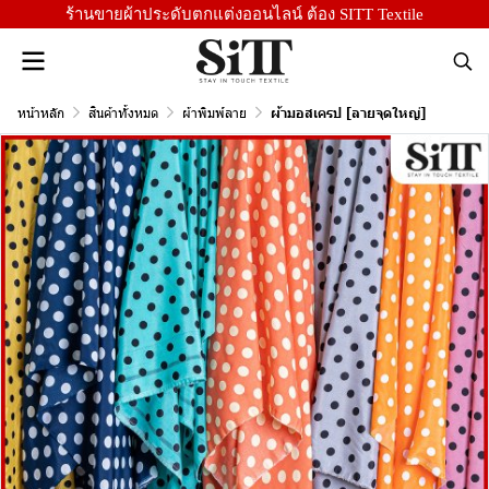
ร้านขายผ้าประดับตกแต่งออนไลน์ ต้อง SITT Textile
หน้าหลัก
สินค้าทั้งหมด
ผ้าพิมพ์ลาย
ผ้ามอสเครป [ลายจุดใหญ่]