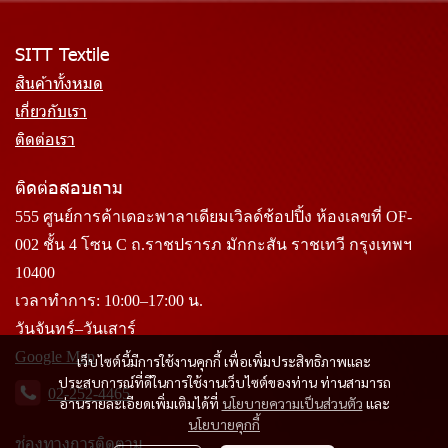
SITT Textile
สินค้าทั้งหมด
เกี่ยวกับเรา
ติดต่อเรา
ติดต่อสอบถาม
555 ศูนย์การค้าเดอะพาลาเดียมเวิลด์ช้อปปิ้ง ห้องเลขที่ OF-
002 ชั้น 4 โซน C ถ.ราชปรารภ มักกะสัน ราชเทวี กรุงเทพฯ
10400
เวลาทำการ: 10:00–17:00 น.
วันจันทร์–วันเสาร์
Google Map
เว็บไซต์นี้มีการใช้งานคุกกี้ เพื่อเพิ่มประสิทธิภาพและ
ประสบการณ์ที่ดีในการใช้งานเว็บไซต์ของท่าน ท่านสามารถ
02-252-4465
อ่านรายละเอียดเพิ่มเติมได้ที่
นโยบายความเป็นส่วนตัว
และ
นโยบายคุกกี้
ช่องทางการติดตาม