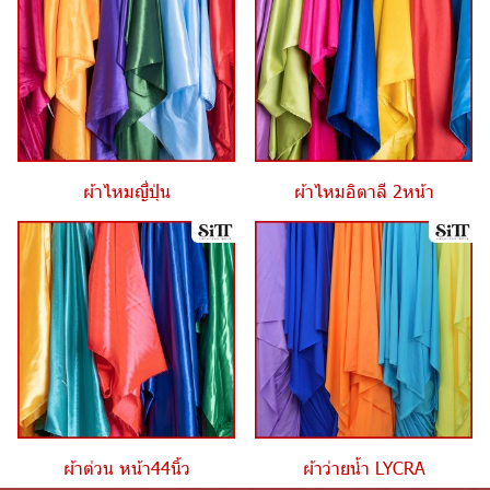
ผ้าไหมญี่ปุ่น
ผ้าไหมอิตาลี 2หน้า
ผ้าต่วน หน้า44นิ้ว
ผ้าว่ายน้ำ LYCRA