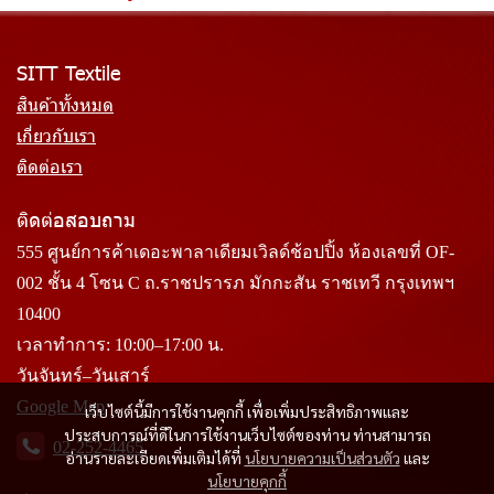
SITT Textile
สินค้าทั้งหมด
เกี่ยวกับเรา
ติดต่อเรา
ติดต่อสอบถาม
555 ศูนย์การค้าเดอะพาลาเดียมเวิลด์ช้อปปิ้ง ห้องเลขที่ OF-
002 ชั้น 4 โซน C ถ.ราชปรารภ มักกะสัน ราชเทวี กรุงเทพฯ
10400
เวลาทำการ: 10:00–17:00 น.
วันจันทร์–วันเสาร์
Google Map
เว็บไซต์นี้มีการใช้งานคุกกี้ เพื่อเพิ่มประสิทธิภาพและ
ประสบการณ์ที่ดีในการใช้งานเว็บไซต์ของท่าน ท่านสามารถ
02-252-4465
อ่านรายละเอียดเพิ่มเติมได้ที่
นโยบายความเป็นส่วนตัว
และ
นโยบายคุกกี้