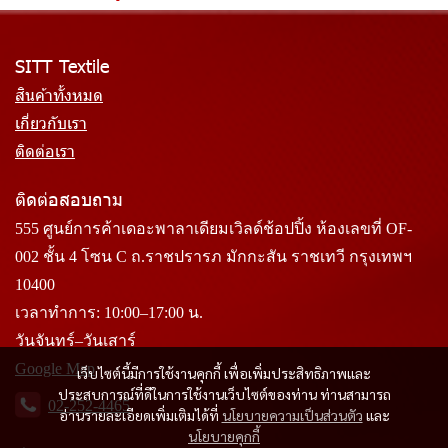
SITT Textile
สินค้าทั้งหมด
เกี่ยวกับเรา
ติดต่อเรา
ติดต่อสอบถาม
555 ศูนย์การค้าเดอะพาลาเดียมเวิลด์ช้อปปิ้ง ห้องเลขที่ OF-
002 ชั้น 4 โซน C ถ.ราชปรารภ มักกะสัน ราชเทวี กรุงเทพฯ
10400
เวลาทำการ: 10:00–17:00 น.
วันจันทร์–วันเสาร์
Google Map
เว็บไซต์นี้มีการใช้งานคุกกี้ เพื่อเพิ่มประสิทธิภาพและ
ประสบการณ์ที่ดีในการใช้งานเว็บไซต์ของท่าน ท่านสามารถ
02-252-4465
อ่านรายละเอียดเพิ่มเติมได้ที่
นโยบายความเป็นส่วนตัว
และ
นโยบายคุกกี้