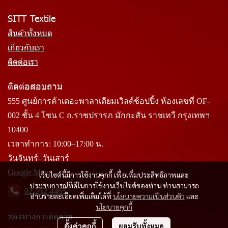
SITT Textile
สินค้าทั้งหมด
เกี่ยวกับเรา
ติดต่อเรา
ติดต่อสอบถาม
555 ศูนย์การค้าเดอะพาลาเดียมเวิลด์ช้อปปิ้ง ห้องเลขที่ OF-
002 ชั้น 4 โซน C ถ.ราชปรารภ มักกะสัน ราชเทวี กรุงเทพฯ
10400
เวลาทำการ: 10:00–17:00 น.
วันจันทร์–วันเสาร์
Google Map
เว็บไซต์นี้มีการใช้งานคุกกี้ เพื่อเพิ่มประสิทธิภาพและ
ประสบการณ์ที่ดีในการใช้งานเว็บไซต์ของท่าน ท่านสามารถ
02-252-4465
อ่านรายละเอียดเพิ่มเติมได้ที่
นโยบายความเป็นส่วนตัว
และ
นโยบายคุกกี้
ช่องทางการติดตาม
ตั้งค่าคุกกี้
ยอมรับทั้งหมด