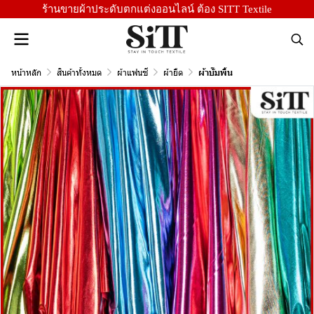
ร้านขายผ้าประดับตกแต่งออนไลน์ ต้อง SITT Textile
หน้าหลัก
สินค้าทั้งหมด
ผ้าแฟนซี
ผ้ายืด
ผ้าบั๊มพื้น