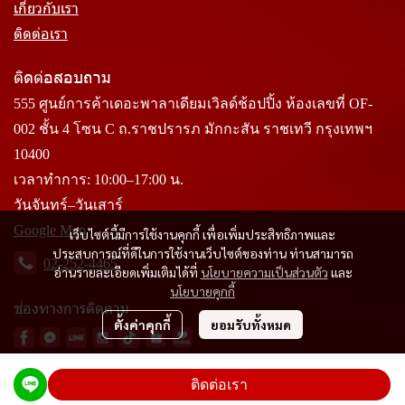
เกี่ยวกับเรา
ติดต่อเรา
ติดต่อสอบถาม
555 ศูนย์การค้าเดอะพาลาเดียมเวิลด์ช้อปปิ้ง ห้องเลขที่ OF-
002 ชั้น 4 โซน C ถ.ราชปรารภ มักกะสัน ราชเทวี กรุงเทพฯ
10400
เวลาทำการ: 10:00–17:00 น.
วันจันทร์–วันเสาร์
Google Map
เว็บไซต์นี้มีการใช้งานคุกกี้ เพื่อเพิ่มประสิทธิภาพและ
ประสบการณ์ที่ดีในการใช้งานเว็บไซต์ของท่าน ท่านสามารถ
02-252-4465
อ่านรายละเอียดเพิ่มเติมได้ที่
นโยบายความเป็นส่วนตัว
และ
นโยบายคุกกี้
ช่องทางการติดตาม
ตั้งค่าคุกกี้
ยอมรับทั้งหมด
ติดต่อเรา
Copyright 2024 SITT Textile | All Rights Reserved