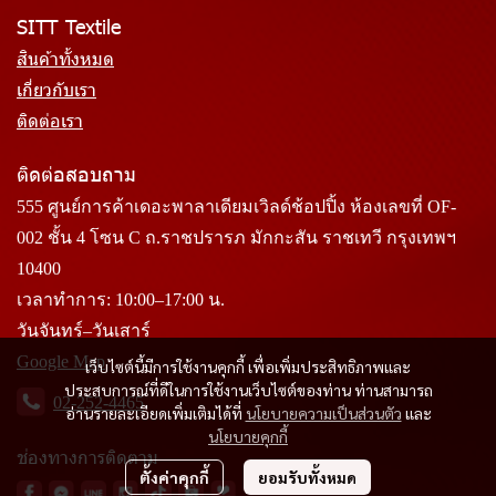
SITT Textile
สินค้าทั้งหมด
เกี่ยวกับเรา
ติดต่อเรา
ติดต่อสอบถาม
555 ศูนย์การค้าเดอะพาลาเดียมเวิลด์ช้อปปิ้ง ห้องเลขที่ OF-
002 ชั้น 4 โซน C ถ.ราชปรารภ มักกะสัน ราชเทวี กรุงเทพฯ
10400
เวลาทำการ: 10:00–17:00 น.
วันจันทร์–วันเสาร์
Google Map
เว็บไซต์นี้มีการใช้งานคุกกี้ เพื่อเพิ่มประสิทธิภาพและ
ประสบการณ์ที่ดีในการใช้งานเว็บไซต์ของท่าน ท่านสามารถ
02-252-4465
อ่านรายละเอียดเพิ่มเติมได้ที่
นโยบายความเป็นส่วนตัว
และ
นโยบายคุกกี้
ช่องทางการติดตาม
ตั้งค่าคุกกี้
ยอมรับทั้งหมด