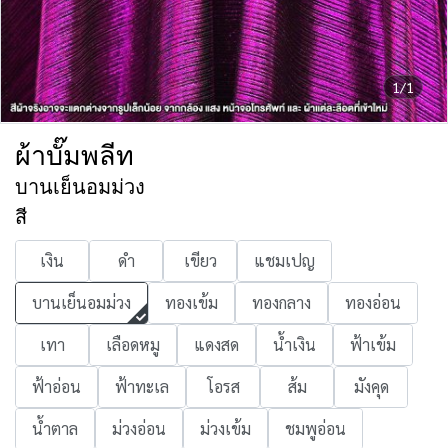
1/1
ผ้าบั๊มพลีท
บานเย็นอมม่วง
สี
เงิน
ดำ
เขียว
แชมเปญ
บานเย็นอมม่วง
ทองเข้ม
ทองกลาง
ทองอ่อน
เทา
เลือดหมู
แดงสด
น้ำเงิน
ฟ้าเข้ม
ฟ้าอ่อน
ฟ้าทะเล
โอรส
ส้ม
มังคุด
น้ำตาล
ม่วงอ่อน
ม่วงเข้ม
ชมพูอ่อน