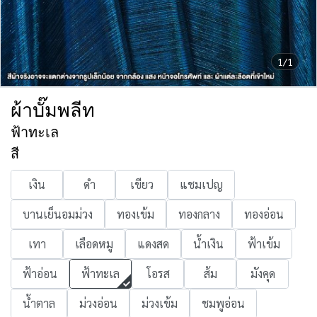
1/1
ผ้าบั๊มพลีท
ฟ้าทะเล
สี
เงิน
ดำ
เขียว
แชมเปญ
บานเย็นอมม่วง
ทองเข้ม
ทองกลาง
ทองอ่อน
เทา
เลือดหมู
แดงสด
น้ำเงิน
ฟ้าเข้ม
ฟ้าอ่อน
ฟ้าทะเล
โอรส
ส้ม
มังคุด
น้ำตาล
ม่วงอ่อน
ม่วงเข้ม
ชมพูอ่อน