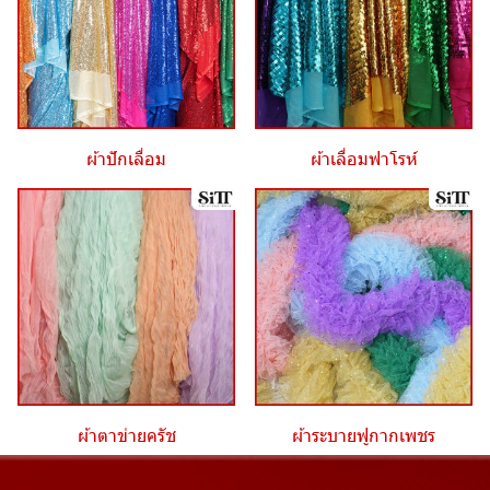
ผ้าปักเลื่อม
ผ้าเลื่อมฟาโรห์
ผ้าตาข่ายครัช
ผ้าระบายฟูกากเพชร