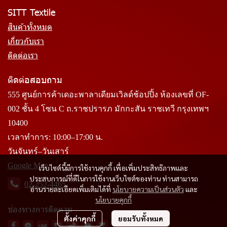
SITT Textile
สินค้าทั้งหมด
เกี่ยวกับเรา
ติดต่อเรา
ติดต่อสอบถาม
555 ศูนย์การค้าเดอะพาลาเดียมเวิลด์ช้อปปิ้ง ห้องเลขที่ OF-
002 ชั้น 4 โซน C ถ.ราชปรารภ มักกะสัน ราชเทวี กรุงเทพฯ
10400
เวลาทำการ: 10:00–17:00 น.
วันจันทร์–วันเสาร์
Google Map
เว็บไซต์นี้มีการใช้งานคุกกี้ เพื่อเพิ่มประสิทธิภาพและ
ประสบการณ์ที่ดีในการใช้งานเว็บไซต์ของท่าน ท่านสามารถ
02-252-4465
อ่านรายละเอียดเพิ่มเติมได้ที่
นโยบายความเป็นส่วนตัว
และ
นโยบายคุกกี้
ช่องทางการติดตาม
ตั้งค่าคุกกี้
ยอมรับทั้งหมด