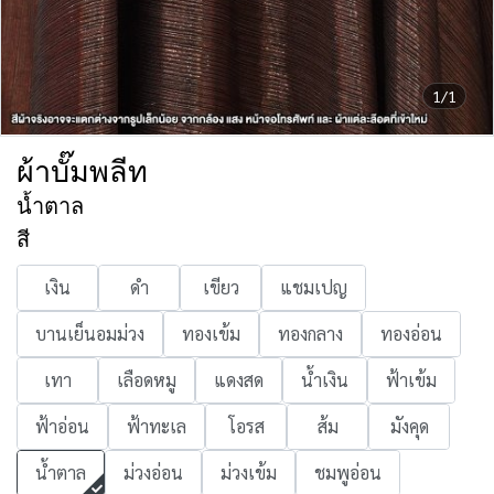
1/1
ผ้าบั๊มพลีท
น้ำตาล
สี
เงิน
ดำ
เขียว
แชมเปญ
บานเย็นอมม่วง
ทองเข้ม
ทองกลาง
ทองอ่อน
เทา
เลือดหมู
แดงสด
น้ำเงิน
ฟ้าเข้ม
ฟ้าอ่อน
ฟ้าทะเล
โอรส
ส้ม
มังคุด
น้ำตาล
ม่วงอ่อน
ม่วงเข้ม
ชมพูอ่อน