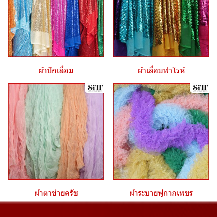
ผ้าปักเลื่อม
ผ้าเลื่อมฟาโรห์
ผ้าตาข่ายครัช
ผ้าระบายฟูกากเพชร