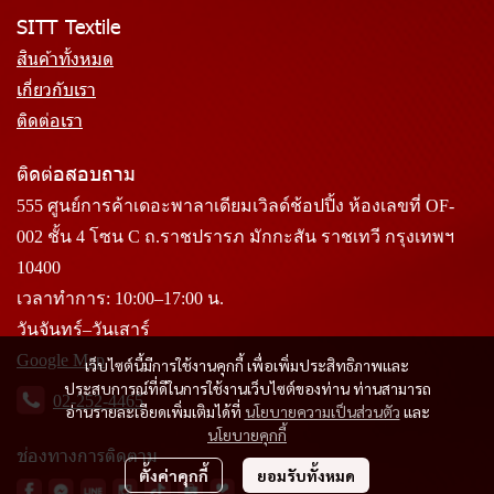
SITT Textile
สินค้าทั้งหมด
เกี่ยวกับเรา
ติดต่อเรา
ติดต่อสอบถาม
555 ศูนย์การค้าเดอะพาลาเดียมเวิลด์ช้อปปิ้ง ห้องเลขที่ OF-
002 ชั้น 4 โซน C ถ.ราชปรารภ มักกะสัน ราชเทวี กรุงเทพฯ
10400
เวลาทำการ: 10:00–17:00 น.
วันจันทร์–วันเสาร์
Google Map
เว็บไซต์นี้มีการใช้งานคุกกี้ เพื่อเพิ่มประสิทธิภาพและ
ประสบการณ์ที่ดีในการใช้งานเว็บไซต์ของท่าน ท่านสามารถ
02-252-4465
อ่านรายละเอียดเพิ่มเติมได้ที่
นโยบายความเป็นส่วนตัว
และ
นโยบายคุกกี้
ช่องทางการติดตาม
ตั้งค่าคุกกี้
ยอมรับทั้งหมด