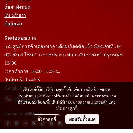
สินค้าทั้งหมด
เกี่ยวกับเรา
ติดต่อเรา
ติดต่อสอบถาม
555 ศูนย์การค้าเดอะพาลาเดียมเวิลด์ช้อปปิ้ง ห้องเลขที่ OF-
002 ชั้น 4 โซน C ถ.ราชปรารภ มักกะสัน ราชเทวี กรุงเทพฯ
10400
เวลาทำการ: 10:00–17:00 น.
วันจันทร์–วันเสาร์
Google Map
เว็บไซต์นี้มีการใช้งานคุกกี้ เพื่อเพิ่มประสิทธิภาพและ
ประสบการณ์ที่ดีในการใช้งานเว็บไซต์ของท่าน ท่านสามารถ
02-252-4465
อ่านรายละเอียดเพิ่มเติมได้ที่
นโยบายความเป็นส่วนตัว
และ
นโยบายคุกกี้
ช่องทางการติดตาม
ตั้งค่าคุกกี้
ยอมรับทั้งหมด