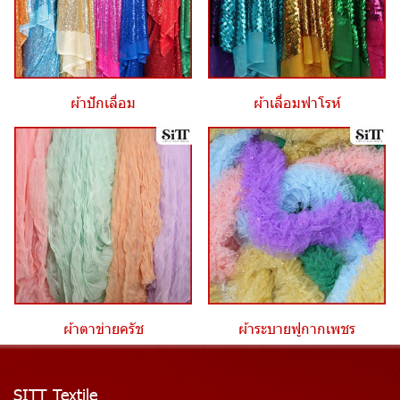
ผ้าปักเลื่อม
ผ้าเลื่อมฟาโรห์
ผ้าตาข่ายครัช
ผ้าระบายฟูกากเพชร
SITT Textile