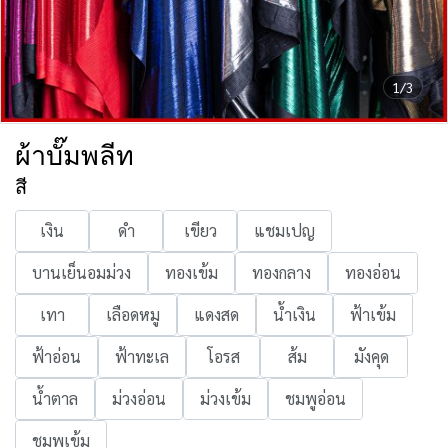
1/3
ผ้าบั๊มพลีท
สี
เงิน
ดำ
เขียว
แชมเปญ
บานเย็นอมม่วง
ทองเข้ม
ทองกลาง
ทองอ่อน
เทา
เลือดหมู
แดงสด
น้ำเงิน
ฟ้าเข้ม
ฟ้าอ่อน
ฟ้าทะเล
โอรส
ส้ม
มังคุด
น้ำตาล
ม่วงอ่อน
ม่วงเข้ม
ชมพูอ่อน
ชมพูเข้ม