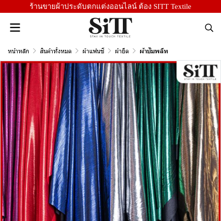
ร้านขายผ้าประดับตกแต่งออนไลน์ ต้อง SITT Textile
หน้าหลัก
สินค้าทั้งหมด
ผ้าแฟนซี
ผ้ายืด
ผ้าบั๊มพลีท