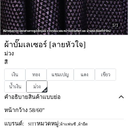
1/1
ผ้าบั๊มเลเซอร์ [ลายหัวใจ]
ม่วง
สี
เงิน
ทอง
แชมเปญ
แดง
เขียว
น้ำเงิน
ม่วง
คำอธิบายสินค้าแบบย่อ
หน้ากว้าง 58/60"
แบรนด์:
หมวดหมู่:
SITT
ผ้าแฟนซี
,
ผ้ายืด