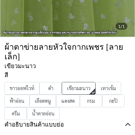
1/1
ผ้าตาข่ายลายหัวใจกากเพชร [ลาย
เล็ก]
เขียวมะนาว
สี
ขาวออฟไวท์
ดำ
เขียวมะนาว
เทาเข้ม
ฟ้าอ่อน
เลือดหมู
แดงสด
กรม
กะปิ
ครีม
น้ำตาลอ่อน
คำอธิบายสินค้าแบบย่อ