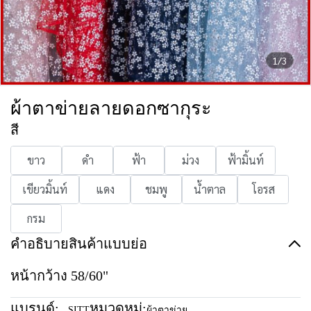
1/3
ผ้าตาข่ายลายดอกซากุระ
สี
ขาว
ดำ
ฟ้า
ม่วง
ฟ้ามิ้นท์
เขียวมิ้นท์
แดง
ชมพู
น้ำตาล
โอรส
กรม
คำอธิบายสินค้าแบบย่อ
หน้ากว้าง 58/60"
แบรนด์:
หมวดหมู่:
SITT
ผ้าตาข่าย