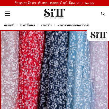
ร้านขายผ้าประดับตกแต่งออนไลน์ ต้อง SITT Textile
หน้าหลัก
สินค้าทั้งหมด
ผ้าตาข่าย
ผ้าตาข่ายลายดอกซากุระ