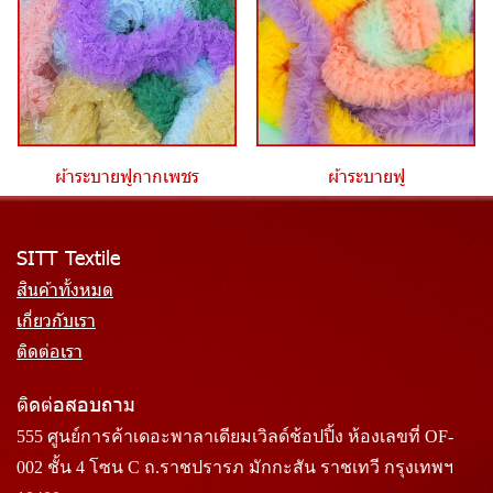
ผ้าระบายฟูกากเพชร
ผ้าระบายฟู
SITT Textile
สินค้าทั้งหมด
เกี่ยวกับเรา
ติดต่อเรา
ติดต่อสอบถาม
555 ศูนย์การค้าเดอะพาลาเดียมเวิลด์ช้อปปิ้ง ห้องเลขที่ OF-
002 ชั้น 4 โซน C ถ.ราชปรารภ มักกะสัน ราชเทวี กรุงเทพฯ