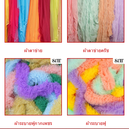
ผ้าตาข่าย
ผ้าตาข่ายครัช
ผ้าระบายฟูกากเพชร
ผ้าระบายฟู