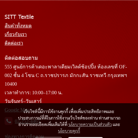
SITT Textile
สินค้าทั้งหมด
เกี่ยวกับเรา
ติดต่อเรา
ติดต่อสอบถาม
555 ศูนย์การค้าเดอะพาลาเดียมเวิลด์ช้อปปิ้ง ห้องเลขที่ OF-
002 ชั้น 4 โซน C ถ.ราชปรารภ มักกะสัน ราชเทวี กรุงเทพฯ
10400
เวลาทำการ: 10:00–17:00 น.
วันจันทร์–วันเสาร์
Google Map
เว็บไซต์นี้มีการใช้งานคุกกี้ เพื่อเพิ่มประสิทธิภาพและ
ประสบการณ์ที่ดีในการใช้งานเว็บไซต์ของท่าน ท่านสามารถ
02-252-4465
อ่านรายละเอียดเพิ่มเติมได้ที่
นโยบายความเป็นส่วนตัว
และ
นโยบายคุกกี้
ช่องทางการติดตาม