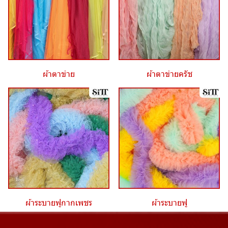
ผ้าตาข่าย
ผ้าตาข่ายครัช
ผ้าระบายฟูกากเพชร
ผ้าระบายฟู