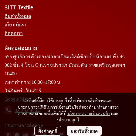
SITT Textile
สินค้าทั้งหมด
เกี่ยวกับเรา
ติดต่อเรา
ติดต่อสอบถาม
555 ศูนย์การค้าเดอะพาลาเดียมเวิลด์ช้อปปิ้ง ห้องเลขที่ OF-
002 ชั้น 4 โซน C ถ.ราชปรารภ มักกะสัน ราชเทวี กรุงเทพฯ
10400
เวลาทำการ: 10:00–17:00 น.
วันจันทร์–วันเสาร์
Google Map
เว็บไซต์นี้มีการใช้งานคุกกี้ เพื่อเพิ่มประสิทธิภาพและ
ประสบการณ์ที่ดีในการใช้งานเว็บไซต์ของท่าน ท่านสามารถ
02-252-4465
อ่านรายละเอียดเพิ่มเติมได้ที่
นโยบายความเป็นส่วนตัว
และ
นโยบายคุกกี้
ช่องทางการติดตาม
ตั้งค่าคุกกี้
ยอมรับทั้งหมด