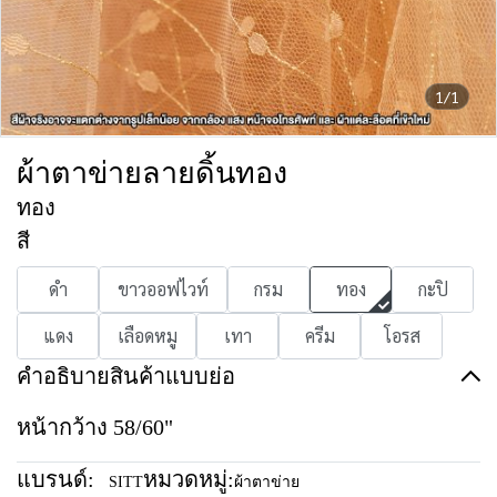
1/1
ผ้าตาข่ายลายดิ้นทอง
ทอง
สี
ดำ
ขาวออฟไวท์
กรม
ทอง
กะปิ
แดง
เลือดหมู
เทา
ครีม
โอรส
คำอธิบายสินค้าแบบย่อ
หน้ากว้าง 58/60"
แบรนด์:
หมวดหมู่:
SITT
ผ้าตาข่าย