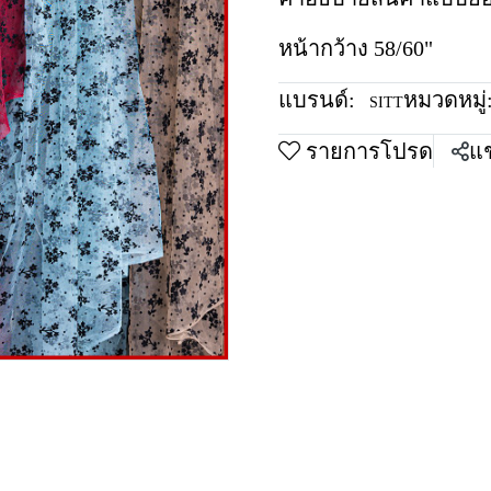
หน้ากว้าง 58/60"
แบรนด์:
หมวดหมู่
SITT
รายการโปรด
แช