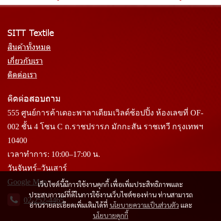
SITT Textile
สินค้าทั้งหมด
เกี่ยวกับเรา
ติดต่อเรา
ติดต่อสอบถาม
555 ศูนย์การค้าเดอะพาลาเดียมเวิลด์ช้อปปิ้ง ห้องเลขที่ OF-
002 ชั้น 4 โซน C ถ.ราชปรารภ มักกะสัน ราชเทวี กรุงเทพฯ
10400
เวลาทำการ: 10:00–17:00 น.
วันจันทร์–วันเสาร์
Google Map
เว็บไซต์นี้มีการใช้งานคุกกี้ เพื่อเพิ่มประสิทธิภาพและ
ประสบการณ์ที่ดีในการใช้งานเว็บไซต์ของท่าน ท่านสามารถ
02-252-4465
อ่านรายละเอียดเพิ่มเติมได้ที่
นโยบายความเป็นส่วนตัว
และ
นโยบายคุกกี้