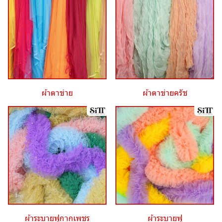
ผ้าตาข่าย
ผ้าตาข่ายครัช
ผ้าระบายฟูกากเพชร
ผ้าระบายฟู