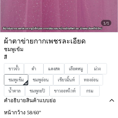
1/1
ผ้าตาข่ายกากเพชรละเอียด
ชมพูเข้ม
สี
ขาวจั้ว
ดำ
แดงสด
เลือดหมู
ม่วง
ชมพูเข้ม
ชมพูอ่อน
เขียวมิ้นท์
ทองอ่อน
น้ำตาล
ชมพูกะปิ
ขาวออฟไวท์
กรม
คำอธิบายสินค้าแบบย่อ
หน้ากว้าง 58/60"