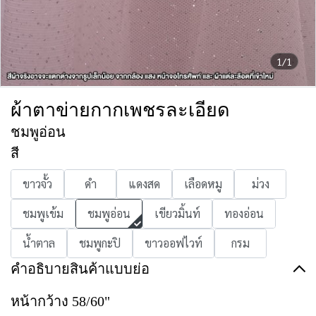
1/1
ผ้าตาข่ายกากเพชรละเอียด
ชมพูอ่อน
สี
ขาวจั้ว
ดำ
แดงสด
เลือดหมู
ม่วง
ชมพูเข้ม
ชมพูอ่อน
เขียวมิ้นท์
ทองอ่อน
น้ำตาล
ชมพูกะปิ
ขาวออฟไวท์
กรม
คำอธิบายสินค้าแบบย่อ
หน้ากว้าง 58/60"