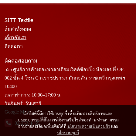
SITT Textile
สินค้าทั้งหมด
เกี่ยวกับเรา
ติดต่อเรา
ติดต่อสอบถาม
555 ศูนย์การค้าเดอะพาลาเดียมเวิลด์ช้อปปิ้ง ห้องเลขที่ OF-
002 ชั้น 4 โซน C ถ.ราชปรารภ มักกะสัน ราชเทวี กรุงเทพฯ
10400
เวลาทำการ: 10:00–17:00 น.
วันจันทร์–วันเสาร์
Google Map
เว็บไซต์นี้มีการใช้งานคุกกี้ เพื่อเพิ่มประสิทธิภาพและ
ประสบการณ์ที่ดีในการใช้งานเว็บไซต์ของท่าน ท่านสามารถ
02-252-4465
อ่านรายละเอียดเพิ่มเติมได้ที่
นโยบายความเป็นส่วนตัว
และ
นโยบายคุกกี้