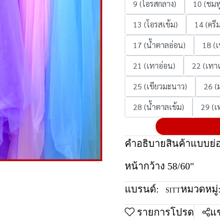
9 (โอรสกลาง)
10 (ชมพ
13 (โอรสเข้ม)
14 (ครี
17 (น้ำตาลอ่อน)
18 (เ
21 (เทาอ่อน)
22 (เทาเ
25 (เขียวมะนาว)
26 (
28 (น้ำตาลเข้ม)
29 (เ
คำอธิบายสินค้าแบบย่
หน้ากว้าง 58/60"
แบรนด์:
หมวดหมู่
SITT
รายการโปรด
แช