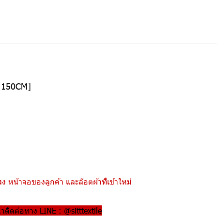
อ 150CM]
 หน้าจอของลูกค้า และล๊อตผ้าที่เข้าใหม่
ณาติดต่อทาง LINE : @sitttextile