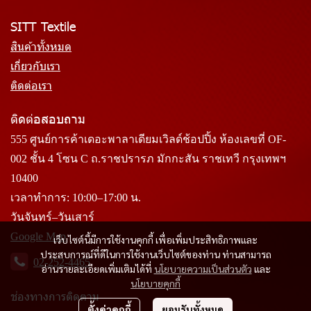
SITT Textile
สินค้าทั้งหมด
เกี่ยวกับเรา
ติดต่อเรา
ติดต่อสอบถาม
555 ศูนย์การค้าเดอะพาลาเดียมเวิลด์ช้อปปิ้ง ห้องเลขที่ OF-
002 ชั้น 4 โซน C ถ.ราชปรารภ มักกะสัน ราชเทวี กรุงเทพฯ
10400
เวลาทำการ: 10:00–17:00 น.
วันจันทร์–วันเสาร์
Google Map
เว็บไซต์นี้มีการใช้งานคุกกี้ เพื่อเพิ่มประสิทธิภาพและ
ประสบการณ์ที่ดีในการใช้งานเว็บไซต์ของท่าน ท่านสามารถ
02-252-4465
อ่านรายละเอียดเพิ่มเติมได้ที่
นโยบายความเป็นส่วนตัว
และ
นโยบายคุกกี้
ช่องทางการติดตาม
ตั้งค่าคุกกี้
ยอมรับทั้งหมด