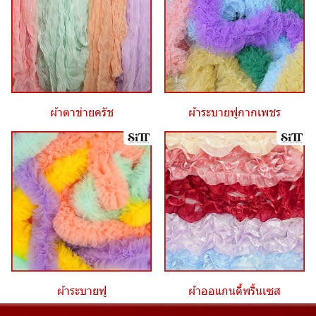
ผ้าตาข่ายครัช
ผ้าระบายฟูกากเพชร
ผ้าระบายฟู
ผ้าออแกนดี้พริ้นเซส