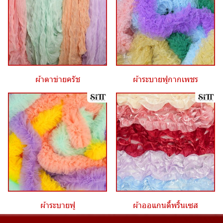
ผ้าตาข่ายครัช
ผ้าระบายฟูกากเพชร
ผ้าระบายฟู
ผ้าออแกนดี้พริ้นเซส