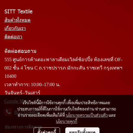
SITT Textile
สินค้าทั้งหมด
เกี่ยวกับเรา
ติดต่อเรา
ติดต่อสอบถาม
555 ศูนย์การค้าเดอะพาลาเดียมเวิลด์ช้อปปิ้ง ห้องเลขที่ OF-
002 ชั้น 4 โซน C ถ.ราชปรารภ มักกะสัน ราชเทวี กรุงเทพฯ
10400
เวลาทำการ: 10:00–17:00 น.
วันจันทร์–วันเสาร์
Google Map
เว็บไซต์นี้มีการใช้งานคุกกี้ เพื่อเพิ่มประสิทธิภาพและ
ประสบการณ์ที่ดีในการใช้งานเว็บไซต์ของท่าน ท่านสามารถ
02-252-4465
อ่านรายละเอียดเพิ่มเติมได้ที่
นโยบายความเป็นส่วนตัว
และ
นโยบายคุกกี้
ช่องทางการติดตาม
ตั้งค่าคุกกี้
ยอมรับทั้งหมด