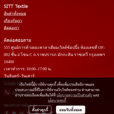
SITT Textile
สินค้าทั้งหมด
เกี่ยวกับเรา
ติดต่อเรา
ติดต่อสอบถาม
555 ศูนย์การค้าเดอะพาลาเดียมเวิลด์ช้อปปิ้ง ห้องเลขที่ OF-
002 ชั้น 4 โซน C ถ.ราชปรารภ มักกะสัน ราชเทวี กรุงเทพฯ
10400
เวลาทำการ: 10:00–17:00 น.
วันจันทร์–วันเสาร์
Google Map
เว็บไซต์นี้มีการใช้งานคุกกี้ เพื่อเพิ่มประสิทธิภาพและ
ประสบการณ์ที่ดีในการใช้งานเว็บไซต์ของท่าน ท่านสามารถ
02-252-4465
อ่านรายละเอียดเพิ่มเติมได้ที่
นโยบายความเป็นส่วนตัว
และ
นโยบายคุกกี้
ช่องทางการติดตาม
ตั้งค่าคุกกี้
ยอมรับทั้งหมด