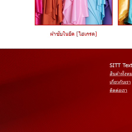
ผ้าซับในยืด [ไฮเกรด]
SITT Text
สินค้าทั้งห
เกี่ยวกับเรา
ติดต่อเรา