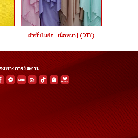
ผ้าซับในยืด [เนื้อหนา] (DTY)
่องทางการติดตาม