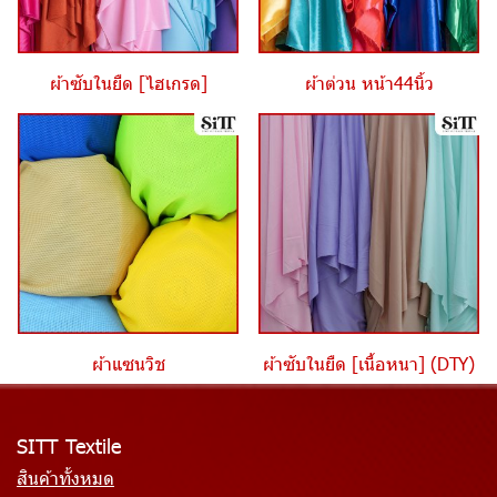
ผ้าซับในยืด [ไฮเกรด]
ผ้าต่วน หน้า44นิ้ว
ผ้าแซนวิช
ผ้าซับในยืด [เนื้อหนา] (DTY)
SITT Textile
สินค้าทั้งหมด