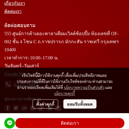
เกี่ยวกับเรา
ติดต่อเรา
ติดต่อสอบถาม
555 ศูนย์การค้าเดอะพาลาเดียมเวิลด์ช้อปปิ้ง ห้องเลขที่ OF-
002 ชั้น 4 โซน C ถ.ราชปรารภ มักกะสัน ราชเทวี กรุงเทพฯ
10400
เวลาทำการ: 10:00–17:00 น.
วันจันทร์–วันเสาร์
Google Map
เว็บไซต์นี้มีการใช้งานคุกกี้ เพื่อเพิ่มประสิทธิภาพและ
ประสบการณ์ที่ดีในการใช้งานเว็บไซต์ของท่าน ท่านสามารถ
02-252-4465
อ่านรายละเอียดเพิ่มเติมได้ที่
นโยบายความเป็นส่วนตัว
และ
นโยบายคุกกี้
ช่องทางการติดตาม
ตั้งค่าคุกกี้
ยอมรับทั้งหมด
ติดต่อเรา
Copyright 2024 SITT Textile | All Rights Reserved