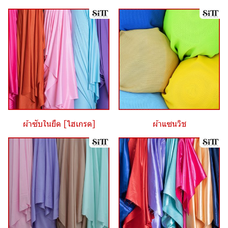
ผ้าซับในยืด [ไฮเกรด]
ผ้าแซนวิช