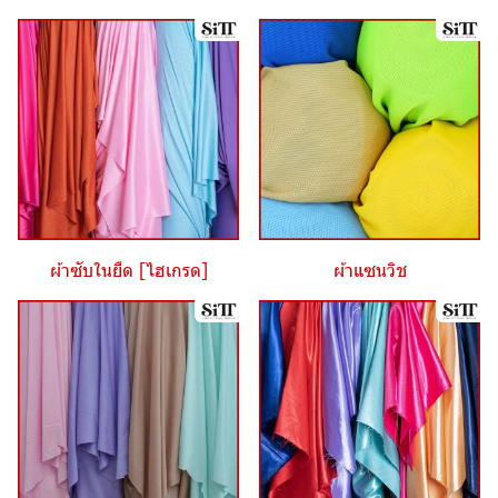
ผ้าซับในยืด [ไฮเกรด]
ผ้าแซนวิช