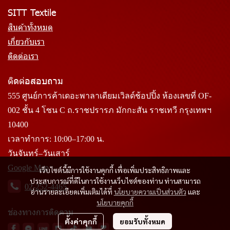
SITT Textile
สินค้าทั้งหมด
เกี่ยวกับเรา
ติดต่อเรา
ติดต่อสอบถาม
555 ศูนย์การค้าเดอะพาลาเดียมเวิลด์ช้อปปิ้ง ห้องเลขที่ OF-
002 ชั้น 4 โซน C ถ.ราชปรารภ มักกะสัน ราชเทวี กรุงเทพฯ
10400
เวลาทำการ: 10:00–17:00 น.
วันจันทร์–วันเสาร์
Google Map
เว็บไซต์นี้มีการใช้งานคุกกี้ เพื่อเพิ่มประสิทธิภาพและ
ประสบการณ์ที่ดีในการใช้งานเว็บไซต์ของท่าน ท่านสามารถ
02-252-4465
อ่านรายละเอียดเพิ่มเติมได้ที่
นโยบายความเป็นส่วนตัว
และ
นโยบายคุกกี้
ช่องทางการติดตาม
ตั้งค่าคุกกี้
ยอมรับทั้งหมด