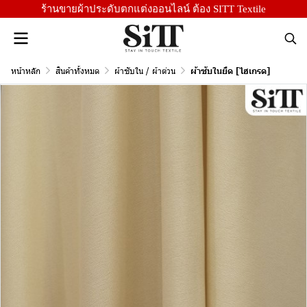
ร้านขายผ้าประดับตกแต่งออนไลน์ ต้อง SITT Textile
หน้าหลัก
สินค้าทั้งหมด
ผ้าซับใน / ผ้าต่วน
ผ้าซับในยืด [ไฮเกรด]