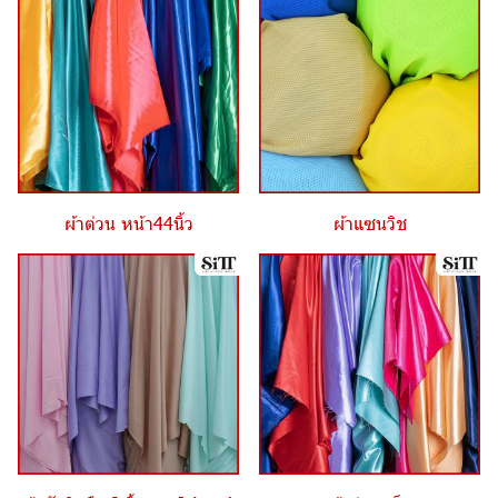
ผ้าต่วน หน้า44นิ้ว
ผ้าแซนวิช