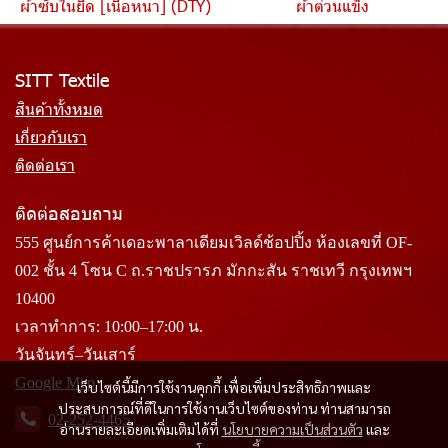
ผ้าซับในยืด [เนื้อหนา] (DTY)
ผ้าต่วนแข็ง
SITT Textile
สินค้าทั้งหมด
เกี่ยวกับเรา
ติดต่อเรา
ติดต่อสอบถาม
555 ศูนย์การค้าเดอะพาลาเดียมเวิลด์ช้อปปิ้ง ห้องเลขที่ OF-
002 ชั้น 4 โซน C ถ.ราชปรารภ มักกะสัน ราชเทวี กรุงเทพฯ
10400
เวลาทำการ: 10:00–17:00 น.
วันจันทร์–วันเสาร์
Google Map
เว็บไซต์นี้มีการใช้งานคุกกี้ เพื่อเพิ่มประสิทธิภาพและ
ประสบการณ์ที่ดีในการใช้งานเว็บไซต์ของท่าน ท่านสามารถ
02-252-4465
อ่านรายละเอียดเพิ่มเติมได้ที่
นโยบายความเป็นส่วนตัว
และ