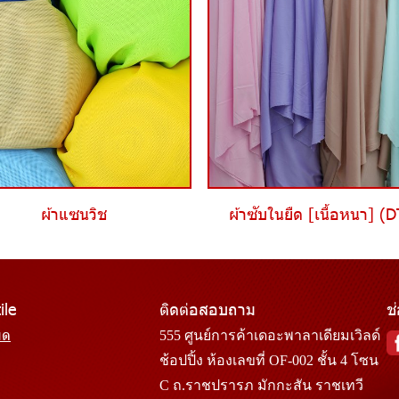
ผ้าแซนวิช
ผ้าซับในยืด [เนื้อหนา] (
ile
ติดต่อสอบถาม
ช
มด
555 ศูนย์การค้าเดอะพาลาเดียมเวิลด์
ช้อปปิ้ง ห้องเลขที่ OF-002 ชั้น 4 โซน
C ถ.ราชปรารภ มักกะสัน ราชเทวี