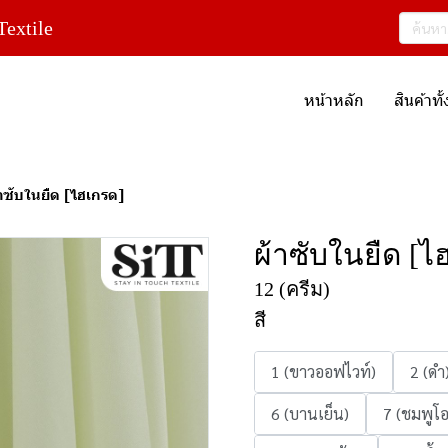
extile
หน้าหลัก
สินค้าท
าซับในยืด [ไฮเกรด]
ผ้าซับในยืด [ไ
12 (ครีม)
สี
1 (ขาวออฟไวท์)
2 (ดำ
6 (บานเย็น)
7 (ชมพูโ