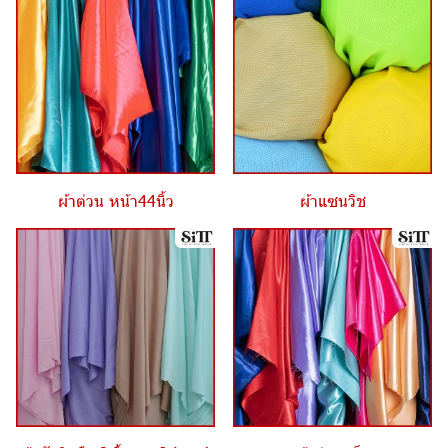
ผ้าต่วน หน้า44นิ้ว
ผ้าแซนวิช