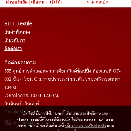
ผ้าซับในยืด [เนื้อหนา] (DTY)
ผ้าต่วนแข็ง
SITT Textile
สินค้าทั้งหมด
เกี่ยวกับเรา
ติดต่อเรา
ติดต่อสอบถาม
555 ศูนย์การค้าเดอะพาลาเดียมเวิลด์ช้อปปิ้ง ห้องเลขที่ OF-
002 ชั้น 4 โซน C ถ.ราชปรารภ มักกะสัน ราชเทวี กรุงเทพฯ
10400
เวลาทำการ: 10:00–17:00 น.
วันจันทร์–วันเสาร์
Google Map
เว็บไซต์นี้มีการใช้งานคุกกี้ เพื่อเพิ่มประสิทธิภาพและ
ประสบการณ์ที่ดีในการใช้งานเว็บไซต์ของท่าน ท่านสามารถ
02-252-4465
อ่านรายละเอียดเพิ่มเติมได้ที่
นโยบายความเป็นส่วนตัว
และ